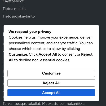
Käyttöehdot
Tietoa meistä
Tietosuojakäytäntö
We respect your privacy
Uusimmat julkaisut
Cookies help us improve your experience, deliver
personalized content, and analyze traffic. You can
Sään turvallisuus pub golfissa: Ulkona noudatettavat
choose which cookies to allow by clicking
varotoimet, Varaussuunnitelmat, Varusteet
Customize
. Click
Accept All
to consent or
Reject
Standardi pisteytys pub golfissa: Pistejärjestelmät, Yleiset
All
to decline non-essential cookies.
käytännöt, Muunnelmat
Tasausten ratkaiseminen Pub Golfissa: Tasausten
Customize
ratkaiseminen, Lisäkierrokset, Kriteerit
Reject All
Riskinarviointi Pub Golfissa: Vaarojen tunnistaminen,
Suunnittelu, Ennaltaehkäisy
Accept All
Sokkokilpailu Pub Golf: Aistien haasteet,
Turvallisuusprotokollat, Muokattu pelimekaniikka