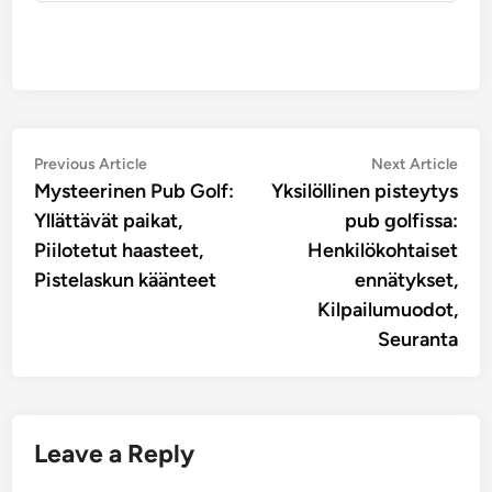
Post
Previous
Nex
Previous Article
Next Article
article:
artic
Mysteerinen Pub Golf:
Yksilöllinen pisteytys
navigation
Yllättävät paikat,
pub golfissa:
Piilotetut haasteet,
Henkilökohtaiset
Pistelaskun käänteet
ennätykset,
Kilpailumuodot,
Seuranta
Leave a Reply