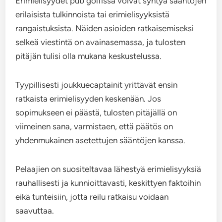
Erimielisyydet pub golfissa voivat syntyä sääntöjen
erilaisista tulkinnoista tai erimielisyyksistä
rangaistuksista. Näiden asioiden ratkaisemiseksi
selkeä viestintä on avainasemassa, ja tulosten
pitäjän tulisi olla mukana keskustelussa.
Tyypillisesti joukkuecaptainit yrittävät ensin
ratkaista erimielisyyden keskenään. Jos
sopimukseen ei päästä, tulosten pitäjällä on
viimeinen sana, varmistaen, että päätös on
yhdenmukainen asetettujen sääntöjen kanssa.
Pelaajien on suositeltavaa lähestyä erimielisyyksiä
rauhallisesti ja kunnioittavasti, keskittyen faktoihin
eikä tunteisiin, jotta reilu ratkaisu voidaan
saavuttaa.