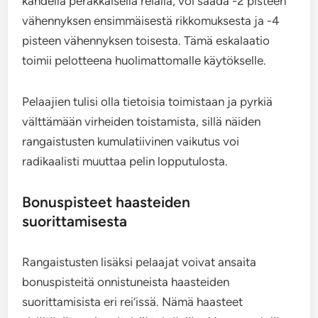
kahdella peräkkäisellä reiällä, voi saada -2 pisteen
vähennyksen ensimmäisestä rikkomuksesta ja -4
pisteen vähennyksen toisesta. Tämä eskalaatio
toimii pelotteena huolimattomalle käytökselle.
Pelaajien tulisi olla tietoisia toimistaan ja pyrkiä
välttämään virheiden toistamista, sillä näiden
rangaistusten kumulatiivinen vaikutus voi
radikaalisti muuttaa pelin lopputulosta.
Bonuspisteet haasteiden
suorittamisesta
Rangaistusten lisäksi pelaajat voivat ansaita
bonuspisteitä onnistuneista haasteiden
suorittamisista eri rei’issä. Nämä haasteet