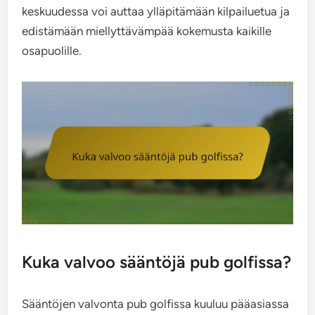
keskuudessa voi auttaa ylläpitämään kilpailuetua ja
edistämään miellyttävämpää kokemusta kaikille
osapuolille.
Kuka valvoo sääntöjä pub golfissa?
Sääntöjen valvonta pub golfissa kuuluu pääasiassa