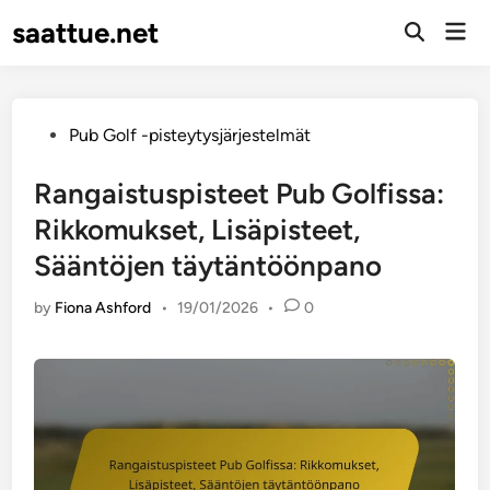
Skip
saattue.net
Mai
to
Open
Men
Search
content
Posted
Pub Golf -pisteytysjärjestelmät
in
Rangaistuspisteet Pub Golfissa:
Rikkomukset, Lisäpisteet,
Sääntöjen täytäntöönpano
by
Fiona Ashford
•
19/01/2026
•
0