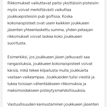
Rikkomukset vaikuttavat paitsi yksittäisiin pisteisiin
myös voivat merkittävästi vaikuttaa
joukkuepisteisiin pub golfissa. Koska
kokonaispisteet ovat usein kaikkien joukkueen
jäsenten yhteenlaskettu summa, yhden pelaajan
rikkomukset voivat laskea koko joukkueen
suoritusta.
Esimerkiksi, jos joukkueen jäsen jatkuvasti saa
rangaistuksia, joukkueen kokonaispisteet voivat
kärsiä, mikä tekee kilpailusta muita joukkueita
vastaan vaikeampaa. Joukkueiden tulisi viestiä ja
tukea toisiaan vähentääkseen rikkomuksia ja
maksimoidakseen pisteytysmahdollisuuksia.
Vastuullisuuden kannustaminen joukkueen jäsenten