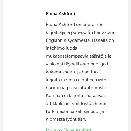
Fiona Ashford
Fiona Ashford on energinen
kirjoittaja ja pub-golfin harrastaja
Englannin sydämestä. Hänellä on
intohimo luoda
mukaansatempaavia sääntöjä ja
vinkkejä täydelliseen pub-golf-
kokemukseen, ja hän tuo
kirjoitukseensa ainutlaatuista
huumoria ja asiantuntemusta.
Kun hän ei kirjoita seuraavaa
artikkeliaan, voit löytää hänet
tutkimasta paikallisia pubi ja
hiomasta lyöntiään.
More by Fiona Ashford