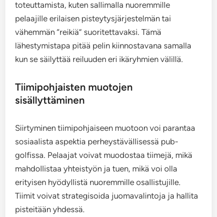
toteuttamista, kuten sallimalla nuoremmille
pelaajille erilaisen pisteytysjärjestelmän tai
vähemmän “reikiä” suoritettavaksi. Tämä
lähestymistapa pitää pelin kiinnostavana samalla
kun se säilyttää reiluuden eri ikäryhmien välillä.
Tiimipohjaisten muotojen
sisällyttäminen
Siirtyminen tiimipohjaiseen muotoon voi parantaa
sosiaalista aspektia perheystävällisessä pub-
golfissa. Pelaajat voivat muodostaa tiimejä, mikä
mahdollistaa yhteistyön ja tuen, mikä voi olla
erityisen hyödyllistä nuoremmille osallistujille.
Tiimit voivat strategisoida juomavalintoja ja hallita
pisteitään yhdessä.