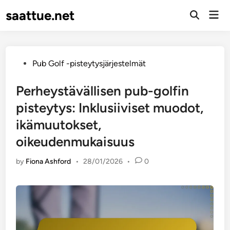
Skip
saattue.net
Mai
to
Open
Men
Search
content
Posted
Pub Golf -pisteytysjärjestelmät
in
Perheystävällisen pub-golfin
pisteytys: Inklusiiviset muodot,
ikämuutokset,
oikeudenmukaisuus
by
Fiona Ashford
•
28/01/2026
•
0