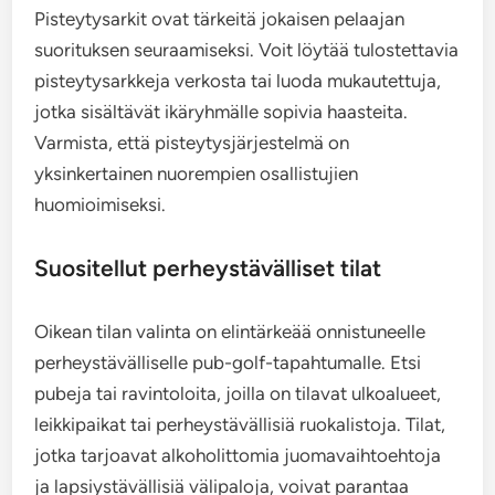
Pisteytysarkit ovat tärkeitä jokaisen pelaajan
suorituksen seuraamiseksi. Voit löytää tulostettavia
pisteytysarkkeja verkosta tai luoda mukautettuja,
jotka sisältävät ikäryhmälle sopivia haasteita.
Varmista, että pisteytysjärjestelmä on
yksinkertainen nuorempien osallistujien
huomioimiseksi.
Suositellut perheystävälliset tilat
Oikean tilan valinta on elintärkeää onnistuneelle
perheystävälliselle pub-golf-tapahtumalle. Etsi
pubeja tai ravintoloita, joilla on tilavat ulkoalueet,
leikkipaikat tai perheystävällisiä ruokalistoja. Tilat,
jotka tarjoavat alkoholittomia juomavaihtoehtoja
ja lapsiystävällisiä välipaloja, voivat parantaa