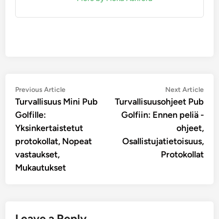
Post
Previous
Nex
Previous Article
Next Article
article:
artic
Turvallisuus Mini Pub
Turvallisuusohjeet Pub
navigation
Golfille:
Golfiin: Ennen peliä -
Yksinkertaistetut
ohjeet,
protokollat, Nopeat
Osallistujatietoisuus,
vastaukset,
Protokollat
Mukautukset
Leave a Reply