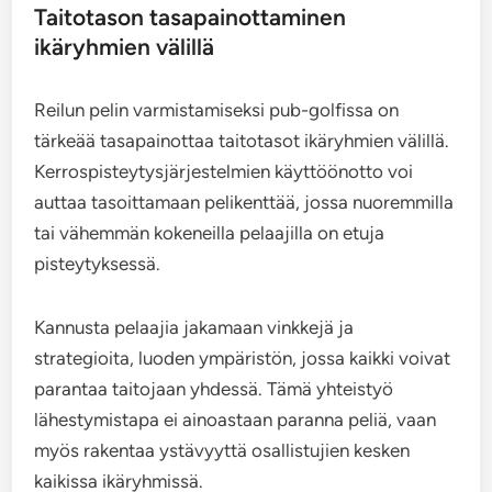
Taitotason tasapainottaminen
ikäryhmien välillä
Reilun pelin varmistamiseksi pub-golfissa on
tärkeää tasapainottaa taitotasot ikäryhmien välillä.
Kerrospisteytysjärjestelmien käyttöönotto voi
auttaa tasoittamaan pelikenttää, jossa nuoremmilla
tai vähemmän kokeneilla pelaajilla on etuja
pisteytyksessä.
Kannusta pelaajia jakamaan vinkkejä ja
strategioita, luoden ympäristön, jossa kaikki voivat
parantaa taitojaan yhdessä. Tämä yhteistyö
lähestymistapa ei ainoastaan paranna peliä, vaan
myös rakentaa ystävyyttä osallistujien kesken
kaikissa ikäryhmissä.