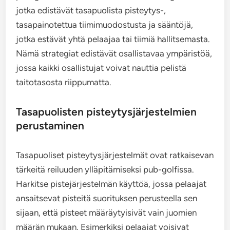
jotka edistävät tasapuolista pisteytys-,
tasapainotettua tiimimuodostusta ja sääntöjä,
jotka estävät yhtä pelaajaa tai tiimiä hallitsemasta.
Nämä strategiat edistävät osallistavaa ympäristöä,
jossa kaikki osallistujat voivat nauttia pelistä
taitotasosta riippumatta.
Tasapuolisten pisteytysjärjestelmien
perustaminen
Tasapuoliset pisteytysjärjestelmät ovat ratkaisevan
tärkeitä reiluuden ylläpitämiseksi pub-golfissa.
Harkitse pistejärjestelmän käyttöä, jossa pelaajat
ansaitsevat pisteitä suorituksen perusteella sen
sijaan, että pisteet määräytyisivät vain juomien
määrän mukaan. Esimerkiksi pelaajat voisivat