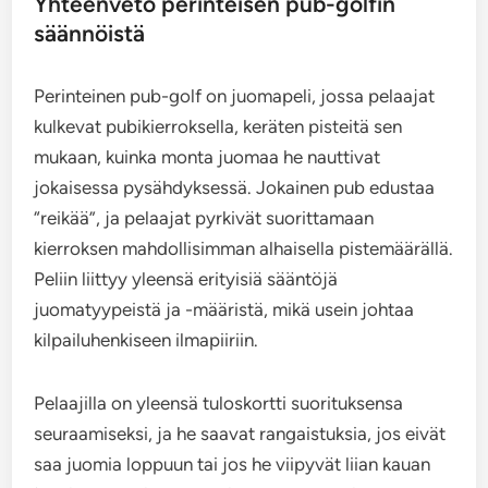
Yhteenveto perinteisen pub-golfin
säännöistä
Perinteinen pub-golf on juomapeli, jossa pelaajat
kulkevat pubikierroksella, keräten pisteitä sen
mukaan, kuinka monta juomaa he nauttivat
jokaisessa pysähdyksessä. Jokainen pub edustaa
“reikää”, ja pelaajat pyrkivät suorittamaan
kierroksen mahdollisimman alhaisella pistemäärällä.
Peliin liittyy yleensä erityisiä sääntöjä
juomatyypeistä ja -määristä, mikä usein johtaa
kilpailuhenkiseen ilmapiiriin.
Pelaajilla on yleensä tuloskortti suorituksensa
seuraamiseksi, ja he saavat rangaistuksia, jos eivät
saa juomia loppuun tai jos he viipyvät liian kauan