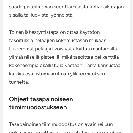
saada pisteitä reiän suorittamisesta tietyn aikarajan
sisällä tai luovista lyönneistä.
Toinen lähestymistapa on ottaa käyttöön
tasoituksia pelaajien kokemustason mukaan.
Uudemmat pelaajat voisivat aloittaa muutamalla
ylimääräisellä pisteellä, mikä tasoittaa pelikenttää
kokeneempia osallistujia vastaan. Tämä kannustaa
kaikkia osallistumaan ilman ylikuormituksen
tunnetta.
Ohjeet tasapainoiseen
tiimimuodostukseen
Tasapainoinen tiimimuodostus on avain reiluun
peliin. Pyri sekoittamaan eri taitotasoja ja ikäryhmiä