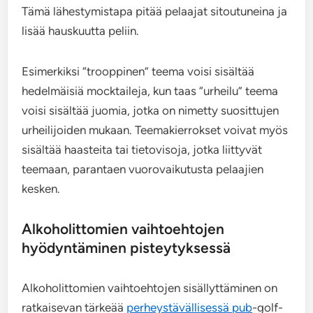
Tämä lähestymistapa pitää pelaajat sitoutuneina ja
lisää hauskuutta peliin.
Esimerkiksi “trooppinen” teema voisi sisältää
hedelmäisiä mocktaileja, kun taas “urheilu” teema
voisi sisältää juomia, jotka on nimetty suosittujen
urheilijoiden mukaan. Teemakierrokset voivat myös
sisältää haasteita tai tietovisoja, jotka liittyvät
teemaan, parantaen vuorovaikutusta pelaajien
kesken.
Alkoholittomien vaihtoehtojen
hyödyntäminen pisteytyksessä
Alkoholittomien vaihtoehtojen sisällyttäminen on
ratkaisevan tärkeää
perheystävällisessä pub
-golf-